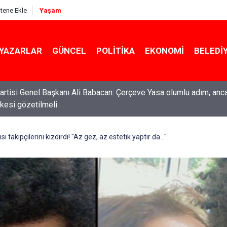
itene Ekle
Yaşam
YAZARLAR
GÜNCEL
POLITIKA
EKONOMI
BELEDI
rtisi Genel Başkanı Ali Babacan: Çerçeve Yasa olumlu adım, anc
ilkesi gözetilmeli
ti Genel Başkanı Özgür Özel: “Şehit ailelerinin, gazilerin yanına
acağımız, gözüne bakamayacağımız işlerin içinde olmayız”
sı takipçilerini kızdırdı! "Az gez, az estetik yaptır da..."