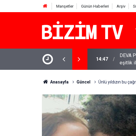
Manşetler
Günün Haberleri
Arşiv
S
DEVA Pa
14:47
eşitlik 
YENİ Par
11:51
varamay
Anasayfa
Güncel
Ünlü yıldızın bu çağrı