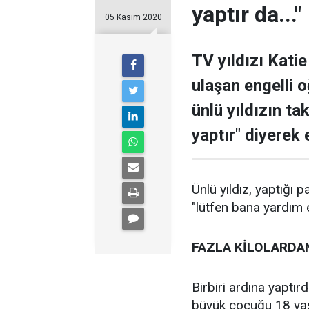
yaptır da..."
05 Kasım 2020
TV yıldızı Kati
ulaşan engelli 
ünlü yıldızın tak
yaptır" diyerek e
Ünlü yıldız, yaptığı 
"lütfen bana yardım 
FAZLA KİLOLARDA
Birbiri ardına yaptır
büyük çocuğu 18 yaşı