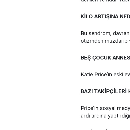
KİLO ARTIŞINA N
Bu sendrom, davranış
otizmden muzdarip v
BEŞ ÇOCUK ANNES
Katie Price'ın eski e
BAZI TAKİPÇİLERİ 
Price'in sosyal medyad
ardı ardına yaptırdığı