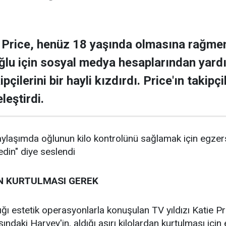
e Price, henüz 18 yaşında olmasına rağmen
oğlu için sosyal medya hesaplarından yard
ipçilerini bir hayli kızdırdı. Price'ın takipç
leştirdi.
paylaşımda oğlunun kilo kontrolünü sağlamak için egzersiz
edin" diye seslendi
N KURTULMASI GEREK
dığı estetik operasyonlarla konuşulan TV yıldızı Katie Pr
ndaki Harvey'in, aldığı aşırı kilolardan kurtulması için