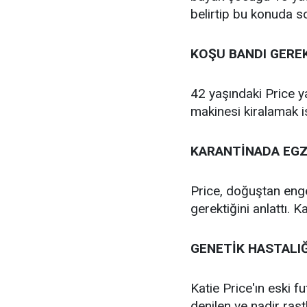
belirtip bu konuda s
KOŞU BANDI GERE
42 yaşındaki Price y
makinesi kiralamak i
KARANTİNADA EGZ
Price, doğuştan enge
gerektiğini anlattı. 
GENETİK HASTALIĞ
Katie Price'ın eski 
denilen ve nadir rast