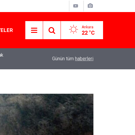
Ankara
YELER
22 °C
ak
Murat Ağırel'den çarpıcı kulis bilgisi: AKP'nin y
11:41
Günün tüm
haberleri
operasyon geliyor!