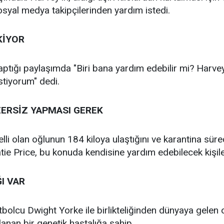
osyal medya takipçilerinden yardım istedi.
KİYOR
aptığı paylaşımda "Biri bana yardım edebilir mi? Harve
stiyorum" dedi.
ERSİZ YAPMASI GEREK
lli olan oğlunun 184 kiloya ulaştığını ve karantina sü
Katie Price, bu konuda kendisine yardım edebilecek kişile
I VAR
futbolcu Dwight Yorke ile birlikteliğinden dünyaya gele
lanan bir genetik hastalığa sahip.