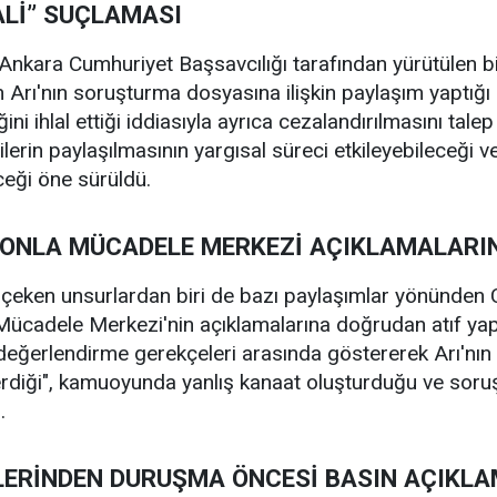
LALİ” SUÇLAMASI
nkara Cumhuriyet Başsavcılığı tarafından yürütülen bi
ı'nın soruşturma dosyasına ilişkin paylaşım yaptığı bel
ğini ihlal ettiği iddiasıyla ayrıca cezalandırılmasını ta
gilerin paylaşılmasının yargısal süreci etkileyebileceği 
ceği öne sürüldü.
NLA MÜCADELE MERKEZİ AÇIKLAMALARIN
çeken unsurlardan biri de bazı paylaşımlar yönünden C
cadele Merkezi'nin açıklamalarına doğrudan atıf yapı
e değerlendirme gerekçeleri arasında göstererek Arı'nın 
diği", kamuoyunda yanlış kanaat oluşturduğu ve soruşt
.
ERİNDEN DURUŞMA ÖNCESİ BASIN AÇIKLA