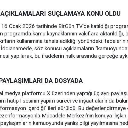
İ AÇIKLAMALARI SUÇLAMAYA KONU OLDU
 16 Ocak 2026 tarihinde BirGün TV'de katıldığı progr
ı'nın programda kamu kaynaklarının vakıflara aktarıldığı, 
ların kullanımına tahsis edildiği yönündeki ifadelerinin
. İddianamede, söz konusu açıklamaların "kamuoyunda ya
esi yapılarak, bu ifadelerin halk arasında gerçeğe aykı
PAYLAŞIMLARI DA DOSYADA
syal medya platformu X üzerinden yaptığı üç ayrı payla
 hatip lisesinin yapım süreci ve inşaat alanında bulunduğ
nformasyon içerdiği" ileri sürüldü. Bu değerlendirmey
Dezenformasyonla Mücadele Merkezi'nin konuya ilişkin a
 paylaşımların kamuoyunda yanlış bilgi yayılmasına ned