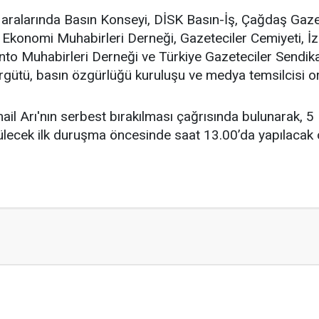
ralarında Basın Konseyi, DİSK Basın-İş, Çağdaş Gaze
 Ekonomi Muhabirleri Derneği, Gazeteciler Cemiyeti, İ
to Muhabirleri Derneği ve Türkiye Gazeteciler Sendik
rgütü, basın özgürlüğü kuruluşu ve medya temsilcisi or
mail Arı'nın serbest bırakılması çağrısında bulunarak, 
ecek ilk duruşma öncesinde saat 13.00’da yapılacak o