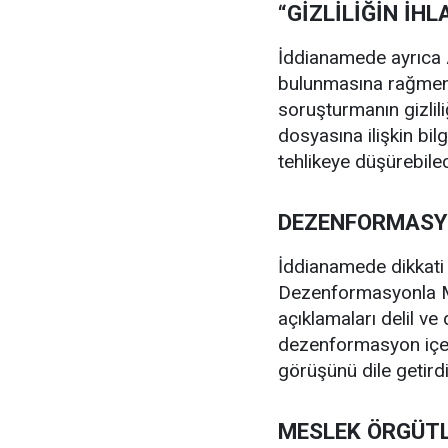
“GİZLİLİĞİN İH
İddianamede ayrıca A
bulunmasına rağmen Ar
soruşturmanın gizlili
dosyasına ilişkin bil
tehlikeye düşürebile
DEZENFORMASYO
İddianamede dikkati 
Dezenformasyonla Mü
açıklamaları delil v
dezenformasyon içer
görüşünü dile getirdi
MESLEK ÖRGÜTL