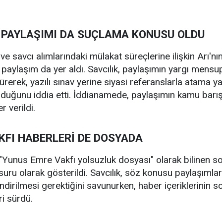
” PAYLAŞIMI DA SUÇLAMA KONUSU OLDU
 savcı alımlarındaki mülakat süreçlerine ilişkin Arı'nı
n paylaşım da yer aldı. Savcılık, paylaşımın yargı mensup
ürerek, yazılı sınav yerine siyasi referanslarla atama y
duğunu iddia etti. İddianamede, paylaşımın kamu barış
 verildi.
KFI HABERLERİ DE DOSYADA
Yunus Emre Vakfı yolsuzluk dosyası" olarak bilinen so
ru olarak gösterildi. Savcılık, söz konusu paylaşımlar
irilmesi gerektiğini savunurken, haber içeriklerinin so
ri sürdü.