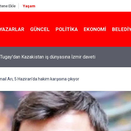
itene Ekle
Yaşam
YAZARLAR
GÜNCEL
POLITIKA
EKONOMI
BELEDI
Tugay'dan Kazakistan iş dünyasına İzmir daveti
ail Arı, 5 Haziran'da hakim karşısına çıkıyor