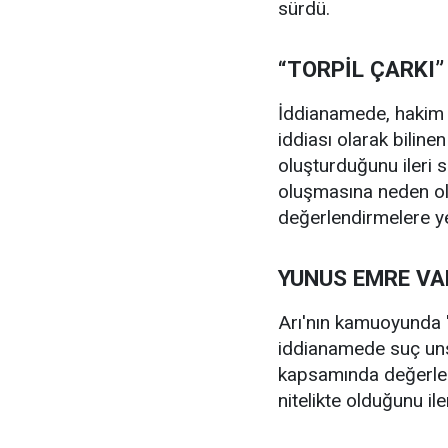
sürdü.
“TORPİL ÇARKI
İddianamede, hakim ve
iddiası olarak biline
oluşturduğunu ileri s
oluşmasına neden ol
değerlendirmelere yer
YUNUS EMRE VA
Arı'nın kamuoyunda "
iddianamede suç unsu
kapsamında değerlend
nitelikte olduğunu ile