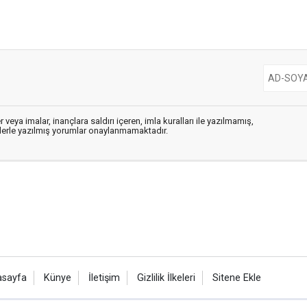
 veya imalar, inançlara saldırı içeren, imla kuralları ile yazılmamış,
flerle yazılmış yorumlar onaylanmamaktadır.
asayfa
Künye
İletişim
Gizlilik İlkeleri
Sitene Ekle