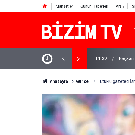
Manşetler
Günün Haberleri
Arşiv
S
lgisi: AKP'nin yönettiği 3 belediyeye
11:37
Başkan 
Anasayfa
Güncel
Tutuklu gazeteci İsm