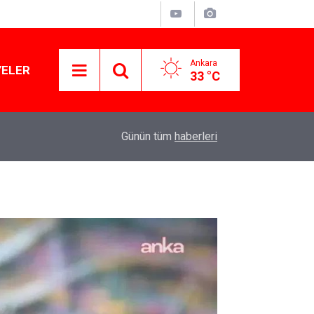
Ankara
YELER
33 °C
11:36
Gülistan Doku soruşturması genişliyor: İki dalgı
Günün tüm
haberleri