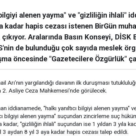
bilgiyi alenen yayma" ve "gizliliğin ihlali" i
ya kadar hapis cezası istenen BirGün muhab
 çıkıyor. Aralarında Basın Konseyi, DİSK 
'nin de bulunduğu çok sayıda meslek örgü
şma öncesinde "Gazetecilere Özgürlük" ça
ail Arı’nın yargılandığı davanın ilk duruşması tutuklulu
a 2. Asliye Ceza Mahkemesi’nde görülecek.
n iddianamede, "halkı yanıltıcı bilgiyi alenen yayma" ve "g
ltıcı bilgiyi alenen yayma" suçundan zincirleme suç hük
a kadar, "gizliliğin ihlali" suçundan ise 1 yıldan 3 yıla 
 3 aydan 8 yıl 3 aya kadar hapis cezası talep edildi.