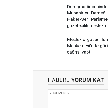
Duruşma öncesinde a
Muhabirleri Derneği,
Haber-Sen, Parlamen
gazetecilik meslek ö
Meslek örgütleri, İs
Mahkemesi'nde görül
çağrısı yaptı.
HABERE
YORUM KAT