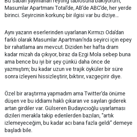
Bu sabah yayınlanan reyting tablosuna bakıyorum,
Masumlar Apartmanı Total’de, AB’de ABC’de, her yerde
birinci. Seyircinin korkunç bir ilgisi var bu diziye…
Aynı yazarın eserlerinden uyarlanan Kırmızı Oda’dan
farklı olarak Masumlar Apartmanı’nda seyirci için epey
bir rahatlama anı mevcut. Diziden her hafta dram
kadar mizah da çıkıyor, biraz da Ezgi Mola sebep buna
ama bence bu iyi bir şey çünkü daha önce de
yazmıştım; bu kadar uzun ve trajik öyküler bir süre
sonra izleyeni hissizleştirir, bıktırır, vazgeçirir diye.
Özel bir araştırma yapmadım ama Twitter’da önüme
düşen ve bu iddiamı haklı çıkaran ve sayıları giderek
artan girdiler var. Gülseren Budayıcıoğlu uyarlaması
dizileri merakla takip edenlerden bazıları, “artık
izlemeyeceğim, bu kadar acı bana fazla geldi” demeye
başladı bile.