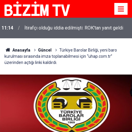
11:14
İtirafçı olduğu iddia edilmişti: ROK'tan yanıt geldi
Anasayfa
Güncel
Türkiye Barolar Birliği, yeni baro
kurulması sırasında imza toplanabilmesi için “uhap.com.tr”
üzerinden açtığı linki kaldırdı.