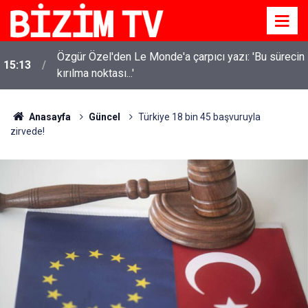
Özgür Özel'den Le Monde'a çarpıcı yazı: 'Bu sürecin
15:13
kırılma noktası...'
Anasayfa
Güncel
Türkiye 18 bin 45 başvuruyla
zirvede!