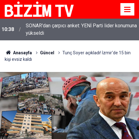
SONAR'dan çarpıcı anket: YENİ Parti lider konumuna
10:38
yükseldi
Sarıyer'den Yılmaz Vural'a 'eşofman' çağrısı: 'Müsait
10:37
olunca geri gönderirsin'
Anasayfa
Güncel
Tunç Soyer açıkladı! İzmir'de 15 bin
kişi evsiz kaldı