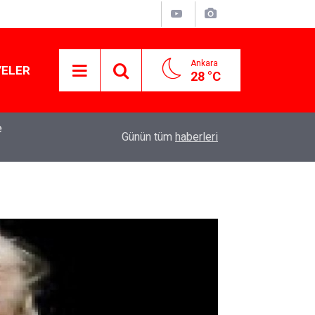
Ankara
YELER
28 °C
e
Kirli çamaşırlar ortaya serildi... ROK itirafçı mı 
16:11
Günün tüm
haberleri
iddia