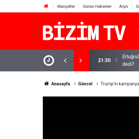
Manşetler
Günün Haberleri
Arşiv
S
 sürüyor: Gram, çeyrek ve Cumhuriyet altını
Ertuğru
21:30
dedi?
Anasayfa
Güncel
Trump’ın kampanya m