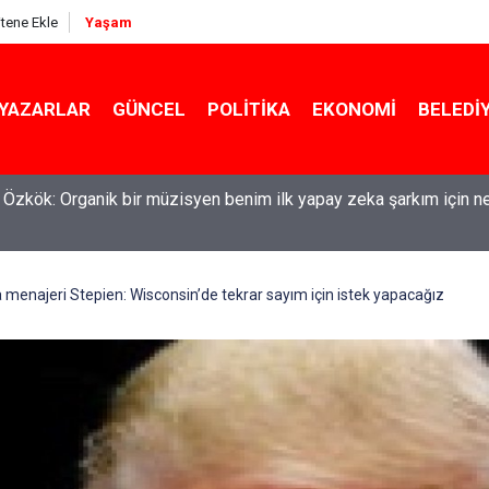
itene Ekle
Yaşam
YAZARLAR
GÜNCEL
POLITIKA
EKONOMI
BELEDI
l Özkök: Organik bir müzisyen benim ilk yapay zeka şarkım için n
enajeri Stepien: Wisconsin’de tekrar sayım için istek yapacağız