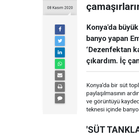
çamaşırlar
08 Kasım 2020
Konya'da büyük 
banyo yapan Emr
‘Dezenfektan kaz
çıkardım. İç çam
Konya'da bir süt to
paylaşılmasının ardı
ve görüntüyü kaydede
teknesi içinde banyo
'SÜT TANKLA