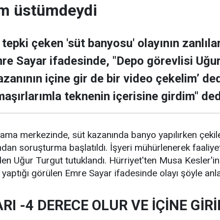
ım üstümdeydi
tepki çeken 'süt banyosu' olayının zanlıla
e Sayar ifadesinde, "Depo görevlisi Uğu
anının içine gir de bir video çekelim’ ded
aşırlarımla teknenin içerisine girdim" ded
plama merkezinde, süt kazanında banyo yapılırken çeki
ndan soruşturma başlatıldı. İşyeri mühürlenerek faaliye
n Uğur Turgut tutuklandı. Hürriyet'ten Musa Kesler'in
 yaptığı görülen Emre Sayar ifadesinde olayı şöyle anlat
RI -4 DERECE OLUR VE İÇİNE GİR