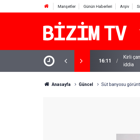
Manşetler
Günün Haberleri
Arşiv
S
Kirli ça
taşınımı' uyarısı
16:11
iddia
Anasayfa
Güncel
Süt banyosu görüntü