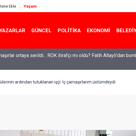
itene Ekle
Yaşam
YAZARLAR
GÜNCEL
POLITIKA
EKONOMI
BELEDI
maşırlar ortaya serildi... ROK itirafçı mı oldu? Fatih Altaylı'dan bo
lerinin ardından tutuklanan işçi: İç çamaşırlarım üstümdeydi