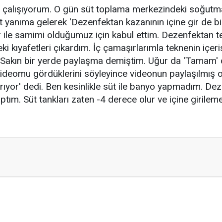
r çalışıyorum. O gün süt toplama merkezindeki soğutm
t yanıma gelerek 'Dezenfektan kazanının içine gir de bi
ile samimi olduğumuz için kabul ettim. Dezenfektan t
i kıyafetleri çıkardım. İç çamaşırlarımla teknenin içeri
 'Sakın bir yerde paylaşma demiştim. Uğur da 'Tamam' d
videomu gördüklerini söyleyince videonun paylaşılmış
ğırıyor' dedi. Ben kesinlikle süt ile banyo yapmadım. D
ptım. Süt tankları zaten -4 derece olur ve içine girilemez