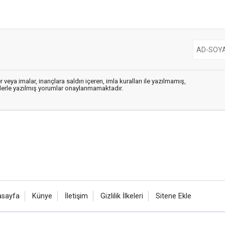
 veya imalar, inançlara saldırı içeren, imla kuralları ile yazılmamış,
flerle yazılmış yorumlar onaylanmamaktadır.
asayfa
Künye
İletişim
Gizlilik İlkeleri
Sitene Ekle