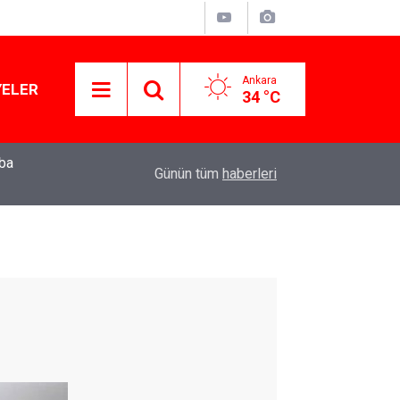
Ankara
YELER
34 °C
mba
15:13
Özgür Özel'den Le Monde'a çarpıcı yazı: 'Bu sürec
Günün tüm
haberleri