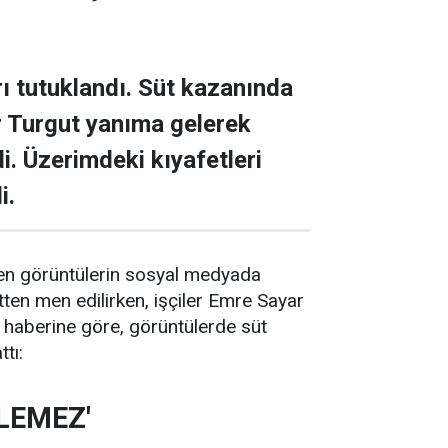
rı tutuklandı. Süt kazanında
r Turgut yanıma gelerek
i. Üzerimdeki kıyafetleri
i.
len görüntülerin sosyal medyada
tten men edilirken, işçiler Emre Sayar
 haberine göre, görüntülerde süt
tı:
İLEMEZ'