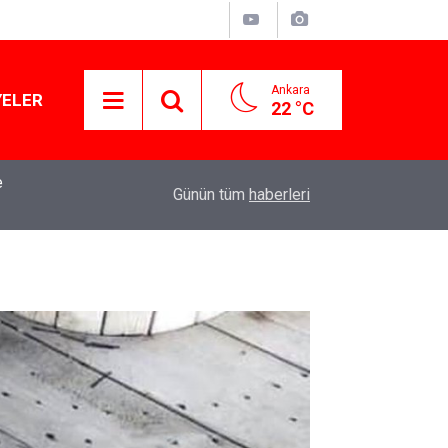
Ankara
YELER
22 °C
e
mba
15:13
Özgür Özel'den Le Monde'a çarpıcı yazı: 'Bu sürec
Günün tüm
haberleri