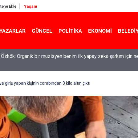
itene Ekle
Yaşam
YAZARLAR
GÜNCEL
POLITIKA
EKONOMI
BELEDI
l Özkök: Organik bir müzisyen benim ilk yapay zeka şarkım için n
maşırlar ortaya serildi... ROK itirafçı mı oldu? Fatih Altaylı'dan bo
e giriş yapan kişinin çorabından 3 kilo altın çıktı