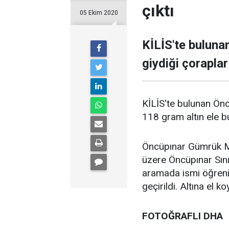
çıktı
05 Ekim 2020
KİLİS'te bulunan
giydiği çoraplar
KİLİS'te bulunan Öncü
118 gram altın ele b
Öncüpınar Gümrük Muh
üzere Öncüpınar Sınır
aramada ismi öğrenil
geçirildi. Altına el 
FOTOĞRAFLI DHA