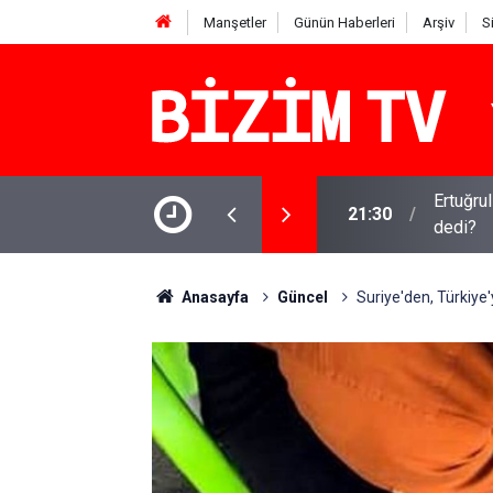
Manşetler
Günün Haberleri
Arşiv
S
Ertuğru
21:30
dedi?
Kirli ça
16:11
iddia
Anasayfa
Güncel
Suriye'den, Türkiye'y