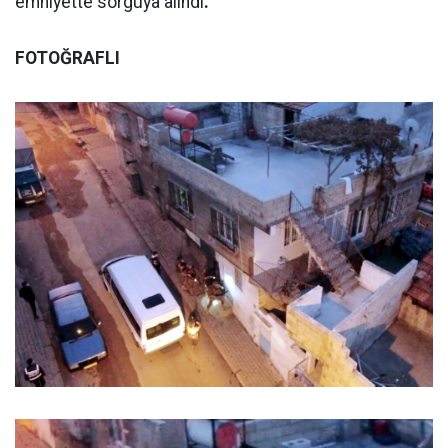
emniyette sorguya alındı
.
FOTOĞRAFLI