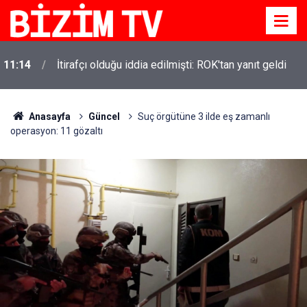
11:10
Yusuf Tekin açıkladı: YKS değişecek mi?
Anasayfa
Güncel
Suç örgütüne 3 ilde eş zamanlı
operasyon: 11 gözaltı