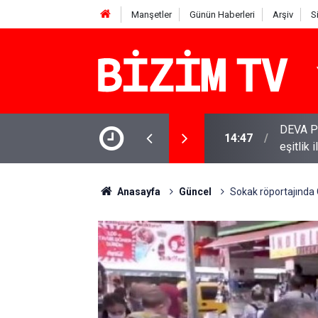
Manşetler
Günün Haberleri
Arşiv
S
 Babacan: Çerçeve Yasa olumlu adım, ancak
YENİ Par
11:51
varamay
Anasayfa
Güncel
Sokak röportajında 