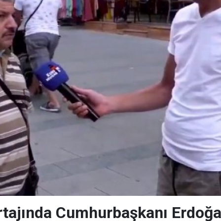
tajında Cumhurbaşkanı Erdoğan