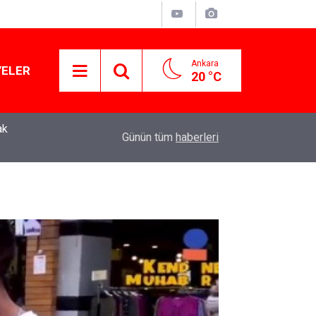
Ankara
YELER
20 °C
Murat Ağırel'den çarpıcı kulis bilgisi: AKP'nin y
11:41
Günün tüm
haberleri
operasyon geliyor!