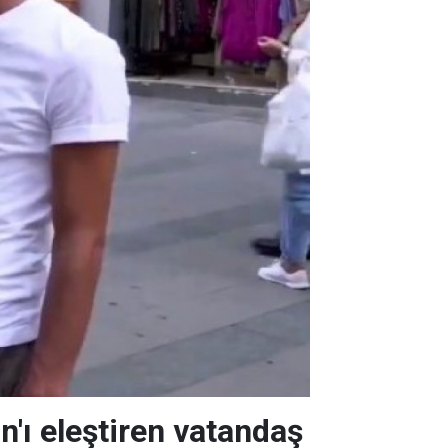
'ı eleştiren vatandaş