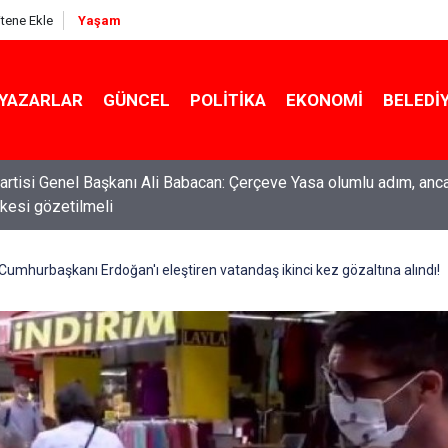
itene Ekle
Yaşam
YAZARLAR
GÜNCEL
POLITIKA
EKONOMI
BELEDI
ti Genel Başkanı Özgür Özel: “Şehit ailelerinin, gazilerin yanına
acağımız, gözüne bakamayacağımız işlerin içinde olmayız”
Cumhurbaşkanı Erdoğan'ı eleştiren vatandaş ikinci kez gözaltına alındı!