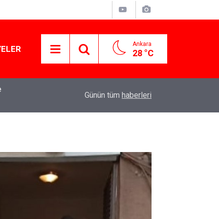
Ankara
YELER
28 °C
mba
15:13
Özgür Özel'den Le Monde'a çarpıcı yazı: 'Bu sürec
Günün tüm
haberleri