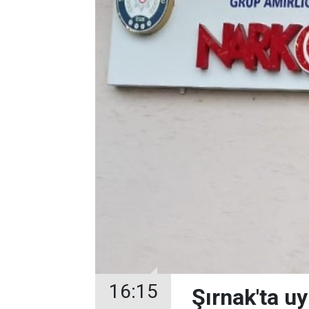
16:15
Şırnak'ta uy