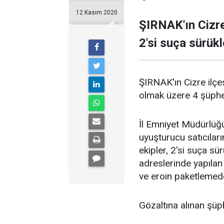
12 Kasım 2020
ŞIRNAK'ın Cizre
2'si suça sürük
ŞIRNAK'ın Cizre ilçe
olmak üzere 4 şüphel
İl Emniyet Müdürlüğü
uyuşturucu satıcılar
ekipler, 2'si suça sü
adreslerinde yapılan
ve eroin paketlemede
Gözaltına alınan şüp