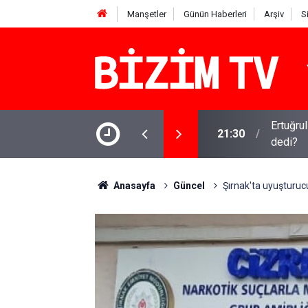
Manşetler
Günün Haberleri
Arşiv
S
isyen benim ilk yapay zeka şarkım için ne
Kirli ça
16:11
iddia
Anasayfa
Güncel
Şırnak'ta uyuşturucu