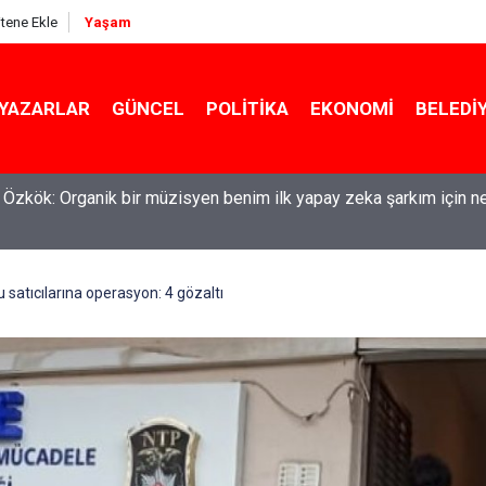
itene Ekle
Yaşam
YAZARLAR
GÜNCEL
POLITIKA
EKONOMI
BELEDI
maşırlar ortaya serildi... ROK itirafçı mı oldu? Fatih Altaylı'dan bo
 satıcılarına operasyon: 4 gözaltı