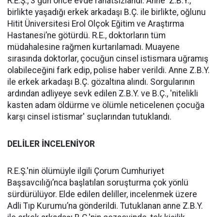
R.E.Ş., 3 gün önce evde rahatsızlandı. Anne Z.B.Y.,
birlikte yaşadığı erkek arkadaşı B.Ç. ile birlikte, oğlunu
Hitit Üniversitesi Erol Olçok Eğitim ve Araştırma
Hastanesi’ne götürdü. R.E., doktorların tüm
müdahalesine rağmen kurtarılamadı. Muayene
sırasında doktorlar, çocuğun cinsel istismara uğramış
olabileceğini fark edip, polise haber verildi. Anne Z.B.Y.
ile erkek arkadaşı B.Ç. gözaltına alındı. Sorgularının
ardından adliyeye sevk edilen Z.B.Y. ve B.Ç., 'nitelikli
kasten adam öldürme ve ölümle neticelenen çocuğa
karşı cinsel istismar' suçlarından tutuklandı.
DELİLER İNCELENİYOR
R.E.Ş.'nin ölümüyle ilgili Çorum Cumhuriyet
Başsavcılığı’nca başlatılan soruşturma çok yönlü
sürdürülüyor. Elde edilen deliller, incelenmek üzere
Adli Tıp Kurumu’na gönderildi. Tutuklanan anne Z.B.Y.