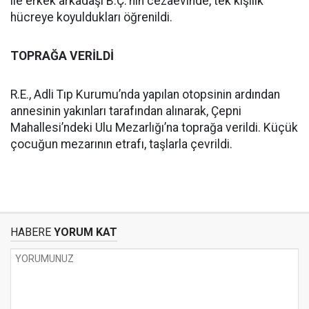
ile erkek arkadaşı B.Ç.'nin cezaevinde, tek kişilik
hücreye koyuldukları öğrenildi.
TOPRAĞA VERİLDİ
R.E., Adli Tıp Kurumu’nda yapılan otopsinin ardından
annesinin yakınları tarafından alınarak, Çepni
Mahallesi’ndeki Ulu Mezarlığı’na toprağa verildi. Küçük
çocuğun mezarının etrafı, taşlarla çevrildi.
HABERE
YORUM KAT