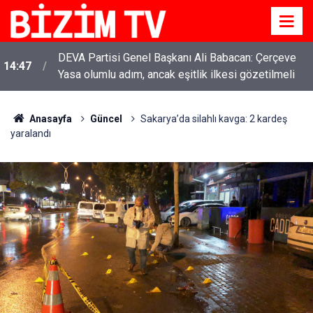
DEVA Partisi Genel Başkanı Ali Babacan: Çerçeve
14:47
YENİ Parti Genel Başkanı Özgür Özel: “Şehit
Yasa olumlu adım, ancak eşitlik ilkesi gözetilmeli
11:51
ailelerinin, gazilerin yanına varamayacağımız,
gözüne bakamayacağımız işlerin içinde olmayız”
Anasayfa
Güncel
Sakarya’da silahlı kavga: 2 kardeş
yaralandı