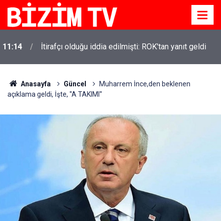
11:14
İtirafçı olduğu iddia edilmişti: ROK'tan yanıt geldi
11:10
Yusuf Tekin açıkladı: YKS değişecek mi?
Anasayfa
Güncel
Muharrem İnce,den beklenen
açıklama geldi, İşte, ''A TAKIMI''