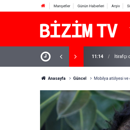
Manşetler
Günün Haberleri
Arşiv
S
OK'tan yanıt geldi
11:10
Yusuf T
Anasayfa
Güncel
Mobilya atölyesi ve