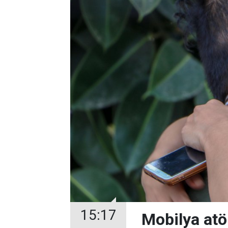
15:17
Mobilya atö