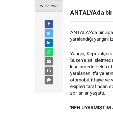
25 Ekim 2020
ANTALYA'da bir 
ANTALYA'da bir apart
yaralandığı yangını i
Yangın, Kepez ilçesi
Süzen'e ait işletmed
kısa sürede gelen itf
yaralanan itfaiye eri
otomobil, itfaiye ve 
ekipleri tarafından s
zor anlar yaşattı
.
'BEN UYARMIŞTIM 