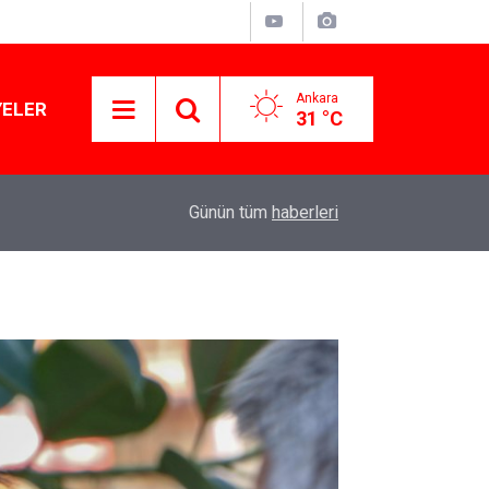
Ankara
YELER
31 °C
11:03
Lüks yok, şatafat yok: YENİ Parti kapılarını açtı
Günün tüm
haberleri