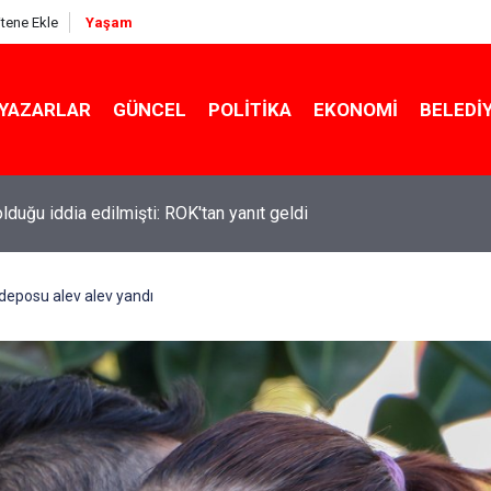
itene Ekle
Yaşam
YAZARLAR
GÜNCEL
POLITIKA
EKONOMI
BELEDI
ekin açıkladı: YKS değişecek mi?
 deposu alev alev yandı