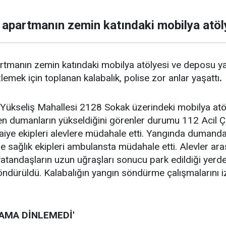
apartmanın zemin katındaki mobilya atöl
manın zemin katındaki mobilya atölyesi ve deposu yandı. 
zlemek için toplanan kalabalık, polise zor anlar yaşattı
.
 Yükseliş Mahallesi 2128 Sokak üzerindeki mobilya atöl
en dumanların yükseldiğini görenler durumu 112 Acil Çağ
aiye ekipleri alevlere müdahale etti. Yangında dumandan
ne sağlık ekipleri ambulansta müdahale etti. Alevler ar
vatandaşların uzun uğraşları sonucu park edildiği yerden 
öndürüldü. Kalabalığın yangın söndürme çalışmalarını iz
AMA DİNLEMEDİ'