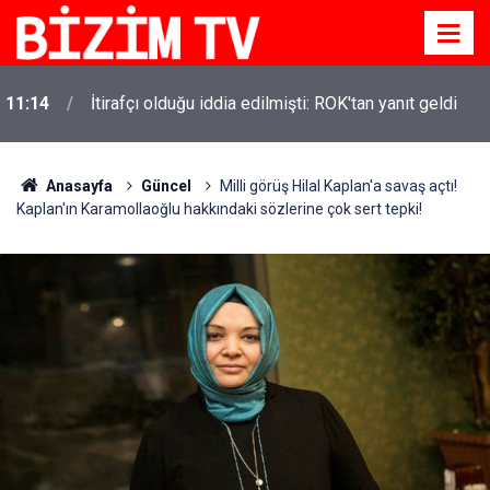
11:14
İtirafçı olduğu iddia edilmişti: ROK'tan yanıt geldi
Anasayfa
Güncel
Milli görüş Hilal Kaplan'a savaş açtı!
Kaplan'ın Karamollaoğlu hakkındaki sözlerine çok sert tepki!