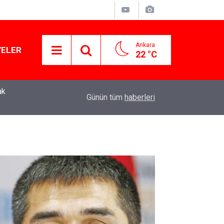
Ankara
YELER
22 °C
ak
Murat Ağırel'den çarpıcı kulis bilgisi: AKP'nin y
11:41
Günün tüm
haberleri
operasyon geliyor!