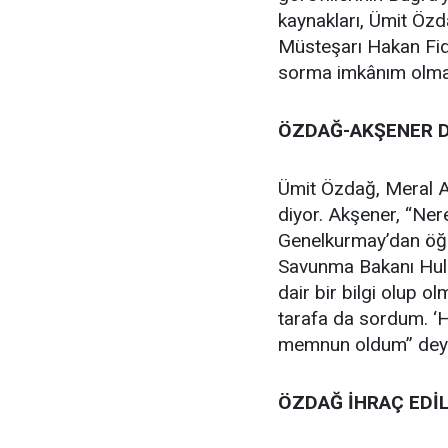
kaynakları, Ümit Özd
Müsteşarı Hakan Fida
sorma imkânım olma
ÖZDAĞ-AKŞENER 
Ümit Özdağ, Meral A
diyor. Akşener, “Ne
Genelkurmay’dan öğre
Savunma Bakanı Hulu
dair bir bilgi olup o
tarafa da sordum. ‘Ha
memnun oldum” deyip
ÖZDAĞ İHRAÇ EDİ