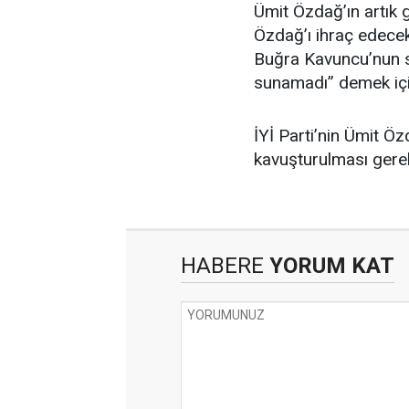
Ümit Özdağ’ın artık g
Özdağ’ı ihraç edecek
Buğra Kavuncu’nun s
sunamadı” demek için
İYİ Parti’nin Ümit Ö
kavuşturulması gerek
HABERE
YORUM KAT