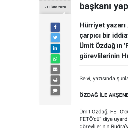
başkanı yap
21 Ekim 2020
Hürriyet yazarı 
çarpıcı bir iddi
Ümit Özdağ'ın '
görevlilerinin 
Selvi, yazısında şunla
ÖZDAĞ İLE AKŞEN
Ümit Özdağ, FETÖ’cül
FETÖ’cü” diye uyardığ
görevlilerinin Buğra’y