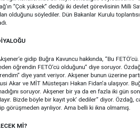
ağ’ın “Çok yüksek” dediği iki devlet görevlisinin Milli
n olduğunu söylediler. Dün Bakanlar Kurulu toplantısı
dı.
DİYALOĞU
kşener’e gidip Buğra Kavuncu hakkında, “Bu FETÖ’cü.
reden öğrendin FETÖ’cü olduğunu” diye soruyor. Özda
ndim” diye yanıt veriyor. Akşener bunun üzerine partiye
si Akar ve MİT Müsteşarı Hakan Fidan’a ulaşıyor. B
lmadığını soruyor. Akşener bir ya da en fazla iki gün son
yır. Bizde böyle bir kayıt yok’ dediler” diyor. Özdağ, ca
 görüşmeden ayrılıyor. Ama belli ki ikna olmamış.
LECEK Mİ?