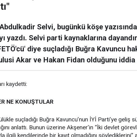
tı"
Abdulkadir Selvi, bugünkü köşe yazısında İ
ayı yazdı. Selvi parti kaynaklarına dayandı
FETÖ'cü' diye suçladığı Buğra Kavuncu ha
Hulusi Akar ve Hakan Fidan olduğunu iddia 
rı kaydetti:
ER NE KONUŞTULAR
ükle suçladığı Buğra Kavuncu’nun İYİ Parti’ye geliş s
ını anlattı. Bunun üzerine Akşener’in “İki devlet görev
la ilgili kendilerinde bir kayıt olmadığını söylediklerini