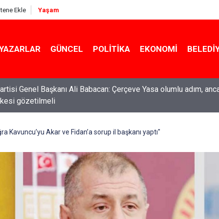
itene Ekle
Yaşam
YAZARLAR
GÜNCEL
POLITIKA
EKONOMI
BELEDI
rtisi Genel Başkanı Ali Babacan: Çerçeve Yasa olumlu adım, anc
ilkesi gözetilmeli
ti Genel Başkanı Özgür Özel: “Şehit ailelerinin, gazilerin yanına
acağımız, gözüne bakamayacağımız işlerin içinde olmayız”
ra Kavuncu’yu Akar ve Fidan’a sorup il başkanı yaptı"