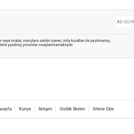
 veya imalar, inançlara saldırı içeren, imla kuralları ile yazılmamış,
flerle yazılmış yorumlar onaylanmamaktadır.
asayfa
Künye
İletişim
Gizlilik İlkeleri
Sitene Ekle