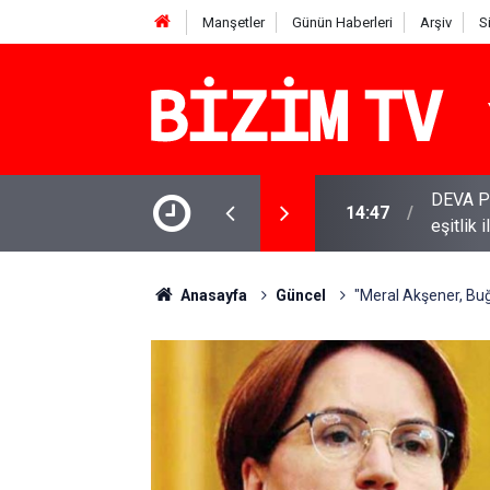
Manşetler
Günün Haberleri
Arşiv
S
DEVA Pa
14:47
eşitlik 
YENİ Par
11:51
varamay
Anasayfa
Güncel
"Meral Akşener, Buğ