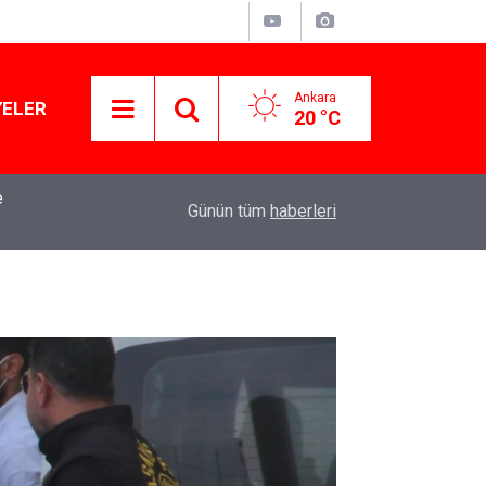
Ankara
YELER
20 °C
mba
15:13
Özgür Özel'den Le Monde'a çarpıcı yazı: 'Bu sürec
Günün tüm
haberleri