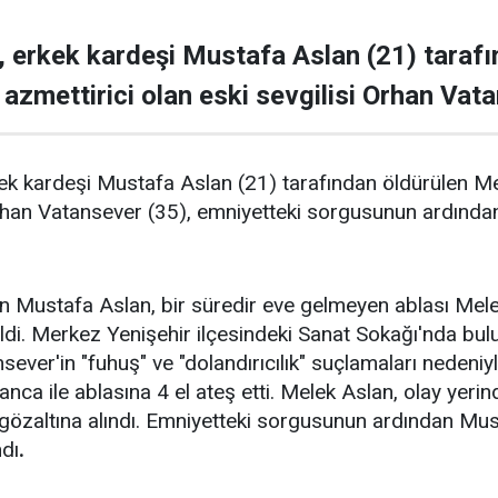
 erkek kardeşi Mustafa Aslan (21) tarafı
 azmettirici olan eski sevgilisi Orhan Vata
 kardeşi Mustafa Aslan (21) tarafından öldürülen Mele
Orhan Vatansever (35), emniyetteki sorgusunun ardından
 Mustafa Aslan, bir süredir eve gelmeyen ablası Mele
ldi. Merkez Yenişehir ilçesindeki Sanat Sokağı'nda bulu
sever'in "fuhuş" ve "dolandırıcılık" suçlamaları nedeniy
anca ile ablasına 4 el ateş etti. Melek Aslan, olay yeri
e gözaltına alındı. Emniyetteki sorgusunun ardından Mus
dı
.