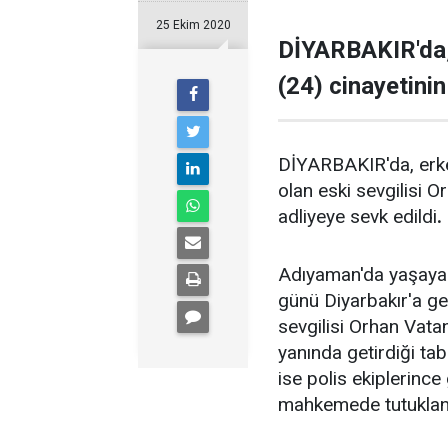
25 Ekim 2020
DİYARBAKIR'da,
(24) cinayetinin
DİYARBAKIR'da, erkek
olan eski sevgilisi 
adliyeye sevk edildi
.
Adıyaman'da yaşayan
günü Diyarbakır'a ge
sevgilisi Orhan Vatan
yanında getirdiği tab
ise polis ekiplerinc
mahkemede tutuklan