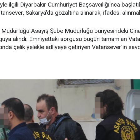
yle ilgili Diyarbakır Cumhuriyet Başsavcılığı'nca başl
tansever, Sakarya'da gözaltına alınarak, ifadesi alınmak
et Müdürlüğü Asayiş Şube Müdürlüğü bünyesindeki Cinay
guya alındı. Emniyetteki sorgusu bugün tamamlan Vatan
tında çelik yelekle adliyeye getiriyen Vatansever'in sav