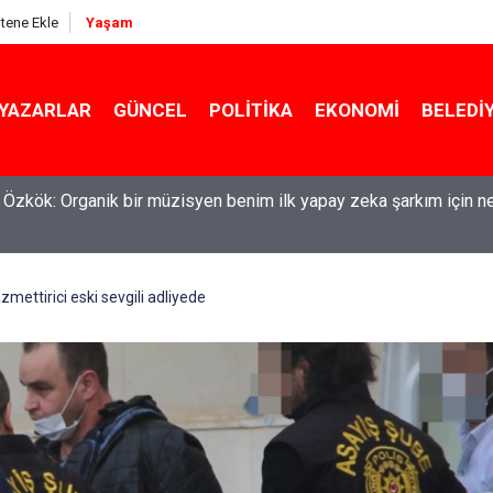
itene Ekle
Yaşam
YAZARLAR
GÜNCEL
POLITIKA
EKONOMI
BELEDI
maşırlar ortaya serildi... ROK itirafçı mı oldu? Fatih Altaylı'dan bo
mettirici eski sevgili adliyede