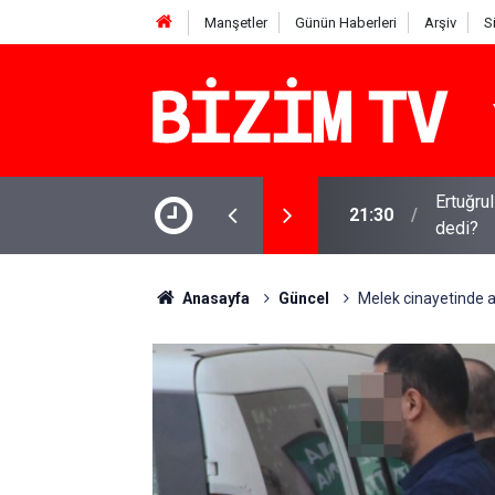
Manşetler
Günün Haberleri
Arşiv
S
isyen benim ilk yapay zeka şarkım için ne
Kirli ça
16:11
iddia
Anasayfa
Güncel
Melek cinayetinde az