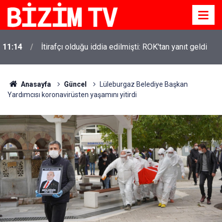
11:14
İtirafçı olduğu iddia edilmişti: ROK'tan yanıt geldi
11:10
Yusuf Tekin açıkladı: YKS değişecek mi?
Anasayfa
Güncel
Lüleburgaz Belediye Başkan
Yardımcısı koronavirüsten yaşamını yitirdi