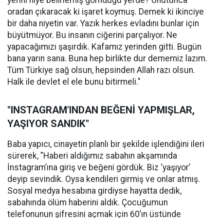
yerini niye belirlemiş gömdüğü yerde? Unutunca
oradan çıkaracak ki işaret koymuş. Demek ki ikinciye
bir daha niyetin var. Yazık herkes evladını bunlar için
büyütmüyor. Bu insanın ciğerini parçalıyor. Ne
yapacağımızı şaşırdık. Kafamız yerinden gitti. Bugün
bana yarın sana. Buna hep birlikte dur dememiz lazım.
Tüm Türkiye sağ olsun, hepsinden Allah razı olsun.
Halk ile devlet el ele bunu bitirmeli."
"INSTAGRAM’INDAN BEĞENİ YAPMIŞLAR,
YAŞIYOR SANDIK"
Baba yapıcı, cinayetin planlı bir şekilde işlendiğini ileri
sürerek, "Haberi aldığımız sabahın akşamında
İnstagram’ına giriş ve beğeni gördük. Biz ‘yaşıyor’
deyip sevindik. Oysa kendileri girmiş ve onlar atmış.
Sosyal medya hesabına girdiyse hayatta dedik,
sabahında ölüm haberini aldık. Çocuğumun
telefonunun şifresini açmak için 60’ın üstünde