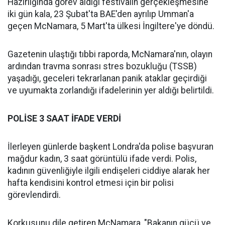
Hazırlığında görev aldığı festivalin gerçekleşmesine
iki gün kala, 23 Şubat'ta BAE'den ayrılıp Umman'a
geçen McNamara, 5 Mart'ta ülkesi İngiltere'ye döndü.
Gazetenin ulaştığı tıbbi raporda, McNamara'nın, olayın
ardından travma sonrası stres bozukluğu (TSSB)
yaşadığı, geceleri tekrarlanan panik ataklar geçirdiği
ve uyumakta zorlandığı ifadelerinin yer aldığı belirtildi.
POLİSE 3 SAAT İFADE VERDİ
İlerleyen günlerde başkent Londra'da polise başvuran
mağdur kadın, 3 saat görüntülü ifade verdi. Polis,
kadının güvenliğiyle ilgili endişeleri ciddiye alarak her
hafta kendisini kontrol etmesi için bir polisi
görevlendirdi.
Korkusunu dile getiren McNamara, "Bakanın gücü ve