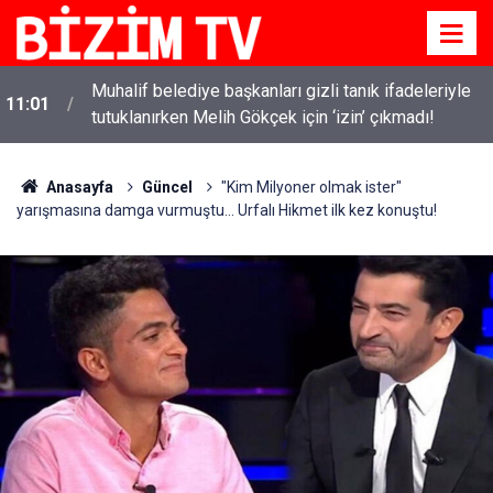
i
Muhalif belediye başkanları gizli tanık ifadeleriyle
11:01
tutuklanırken Melih Gökçek için ‘izin’ çıkmadı!
Anasayfa
Güncel
"Kim Milyoner olmak ister"
yarışmasına damga vurmuştu... Urfalı Hikmet ilk kez konuştu!