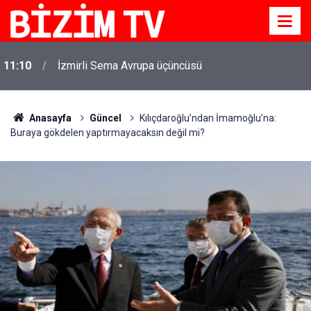
11:10
İzmirli Sema Avrupa üçüncüsü
11:07
Bornova’nın en işlek noktası artık ışıl ışıl
Anasayfa
Güncel
Kılıçdaroğlu’ndan İmamoğlu’na:
Buraya gökdelen yaptırmayacaksın değil mi?