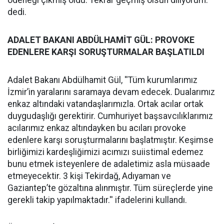
ödeneği çıkmış oldu. Tekrar geçmiş olsun diliyorum.''
dedi.
ADALET BAKANI ABDÜLHAMİT GÜL: PROVOKE
EDENLERE KARŞI SORUŞTURMALAR BAŞLATILDI
Adalet Bakanı Abdülhamit Gül, ''Tüm kurumlarımız
İzmir’in yaralarını saramaya devam edecek. Dualarımız
enkaz altındaki vatandaşlarımızla. Ortak acılar ortak
duygudaşlığı gerektirir. Cumhuriyet başsavcılıklarımız
acılarımız enkaz altındayken bu acıları provoke
edenlere karşı soruşturmalarını başlatmıştır. Keşimse
birliğimizi kardeşliğimizi acımızı suiistimal edemez
bunu etmek isteyenlere de adaletimiz asla müsaade
etmeyecektir. 3 kişi Tekirdağ, Adıyaman ve
Gaziantep’te gözaltına alınmıştır. Tüm süreçlerde yine
gerekli takip yapılmaktadır.'' ifadelerini kullandı.