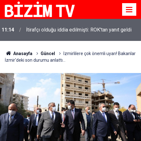
11:14
İtirafçı olduğu iddia edilmişti: ROK'tan yanıt geldi
11:10
Yusuf Tekin açıkladı: YKS değişecek mi?
Anasayfa
Güncel
İzmirlilere çok önemli uyarı! Bakanlar
İzmir'deki son durumu anlattı...