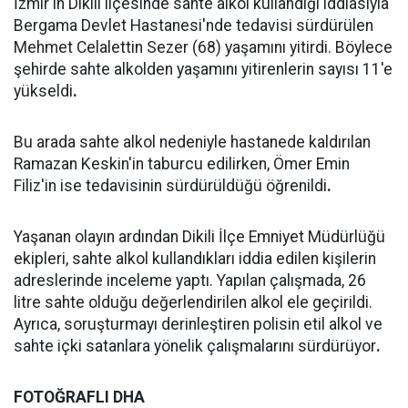
İzmir'in Dikili ilçesinde sahte alkol kullandığı iddiasıyla
Bergama Devlet Hastanesi'nde tedavisi sürdürülen
Mehmet Celalettin Sezer (68) yaşamını yitirdi. Böylece
şehirde sahte alkolden yaşamını yitirenlerin sayısı 11'e
yükseldi
.
Bu arada sahte alkol nedeniyle hastanede kaldırılan
Ramazan Keskin'in taburcu edilirken, Ömer Emin
Filiz'in ise tedavisinin sürdürüldüğü öğrenildi
.
Yaşanan olayın ardından Dikili İlçe Emniyet Müdürlüğü
ekipleri, sahte alkol kullandıkları iddia edilen kişilerin
adreslerinde inceleme yaptı. Yapılan çalışmada, 26
litre sahte olduğu değerlendirilen alkol ele geçirildi.
Ayrıca, soruşturmayı derinleştiren polisin etil alkol ve
sahte içki satanlara yönelik çalışmalarını sürdürüyor
.
FOTOĞRAFLI DHA