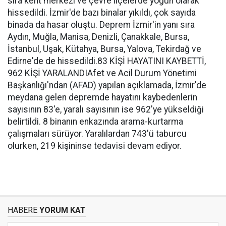
sıra kent merkezi ve çevre ilçelerde yoğun olarak
hissedildi. İzmir'de bazı binalar yıkıldı, çok sayıda
binada da hasar oluştu. Deprem İzmir'in yanı sıra
Aydın, Muğla, Manisa, Denizli, Çanakkale, Bursa,
İstanbul, Uşak, Kütahya, Bursa, Yalova, Tekirdağ ve
Edirne'de de hissedildi.83 KİŞİ HAYATINI KAYBETTİ,
962 KİŞİ YARALANDIAfet ve Acil Durum Yönetimi
Başkanlığı'ndan (AFAD) yapılan açıklamada, İzmir'de
meydana gelen depremde hayatını kaybedenlerin
sayısının 83'e, yaralı sayısının ise 962'ye yükseldiği
belirtildi. 8 binanın enkazında arama-kurtarma
çalışmaları sürüyor. Yaralılardan 743'ü taburcu
olurken, 219 kişininse tedavisi devam ediyor.
HABERE
YORUM KAT