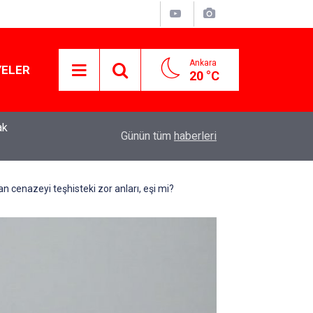
Ankara
YELER
20 °C
ak
Murat Ağırel'den çarpıcı kulis bilgisi: AKP'nin y
11:41
Günün tüm
haberleri
operasyon geliyor!
cenazeyi teşhisteki zor anları, eşi mi?