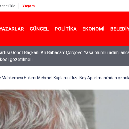
itene Ekle
Yaşam
YAZARLAR
GÜNCEL
POLITIKA
EKONOMI
BELEDI
rtisi Genel Başkanı Ali Babacan: Çerçeve Yasa olumlu adım, anc
ilkesi gözetilmeli
ti Genel Başkanı Özgür Özel: “Şehit ailelerinin, gazilerin yanına
acağımız, gözüne bakamayacağımız işlerin içinde olmayız”
e Mahkemesi Hakimi Mehmet Kaplan'ın,Rıza Bey Apartmanı’ndan çıkarılan 