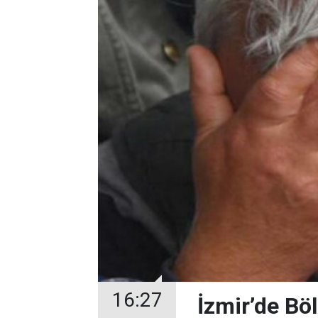
16:27
İzmir’de Bö