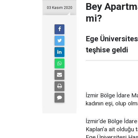
Bey Apartma
03 Kasım 2020
mi?
Ege Üniversites
teşhise geldi
İzmir Bölge İdare M
kadının eşi, olup olm
İzmir’de Bölge İdar
Kaplan’a ait olduğu t
Ege Üniversitesi Has