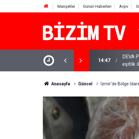
Manşetler
Günün Haberleri
Arşiv
S
DEVA Pa
14:47
eşitlik 
YENİ Par
11:51
varamay
Anasayfa
Güncel
İzmir’de Bölge İdar