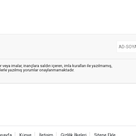
 veya imalar, inançlara saldırı içeren, imla kuralları ile yazılmamış,
flerle yazılmış yorumlar onaylanmamaktadır.
asayfa
Künye
İletişim
Gizlilik İlkeleri
Sitene Ekle