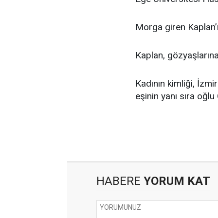
Morga giren Kaplan’ı
Kaplan, gözyaşların
Kadının kimliği, İzm
eşinin yanı sıra oğl
HABERE
YORUM KAT