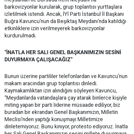
barkovizyonlar kurularak, grup toplantısı yurttaşlara
izletilmek istendi. Ancak, İYİ Parti İstanbul İl Başkanı
Buğra Kavuncu’nun da Beşiktaş Meydanı’nda katıldığı
etkinliklere izin verilmeyerek barkovizyonlar
kurdurulmadı.
"İNATLA HER SALI GENEL BAŞKANIMIZIN SESİNİ
DUYURMAYA ÇALIŞACAĞIZ"
Bunun üzerine partililer telefonlardan ve Kavuncu’nun
makam aracından grup toplantısı dinledi.
Kaymakamlıktan izin alındığını söyleyen Kavuncu,
“Meydanlarda vatandaşlara çay atarak binlerce kişiyle
miting yapan bir parti liderine müsaade ediliyor, biz
buradan bir ekrandan Genel Başkanımızın, Milletin
Meclisi’nden yaptığı konuşmayı Milletimize
dinletemiyoruz. Bunu kınıyor, protesto ediyoruz. İnatla
her Salı Genel Başkanımızın sesini millete duyurmaya