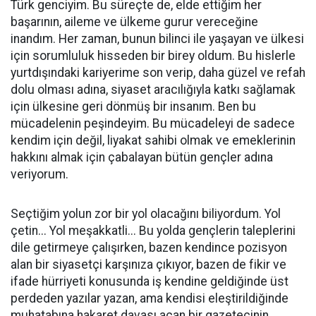
Türk genciyim. Bu süreçte de, elde ettiğim her
başarının, aileme ve ülkeme gurur vereceğine
inandım. Her zaman, bunun bilinci ile yaşayan ve ülkesi
için sorumluluk hisseden bir birey oldum. Bu hislerle
yurtdışındaki kariyerime son verip, daha güzel ve refah
dolu olması adına, siyaset aracılığıyla katkı sağlamak
için ülkesine geri dönmüş bir insanım. Ben bu
mücadelenin peşindeyim. Bu mücadeleyi de sadece
kendim için değil, liyakat sahibi olmak ve emeklerinin
hakkını almak için çabalayan bütün gençler adına
veriyorum.
Seçtiğim yolun zor bir yol olacağını biliyordum. Yol
çetin... Yol meşakkatli... Bu yolda gençlerin taleplerini
dile getirmeye çalışırken, bazen kendince pozisyon
alan bir siyasetçi karşınıza çıkıyor, bazen de fikir ve
ifade hürriyeti konusunda iş kendine geldiğinde üst
perdeden yazılar yazan, ama kendisi eleştirildiğinde
muhatabına hakaret davası açan bir gazetecinin