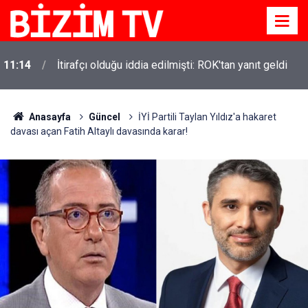
11:14
İtirafçı olduğu iddia edilmişti: ROK'tan yanıt geldi
11:10
Yusuf Tekin açıkladı: YKS değişecek mi?
Anasayfa
Güncel
İYİ Partili Taylan Yıldız'a hakaret
davası açan Fatih Altaylı davasında karar!