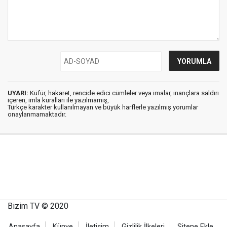
UYARI:
Küfür, hakaret, rencide edici cümleler veya imalar, inançlara saldırı
içeren, imla kuralları ile yazılmamış,
Türkçe karakter kullanılmayan ve büyük harflerle yazılmış yorumlar
onaylanmamaktadır.
Bizim TV © 2020
Anasayfa
Künye
İletişim
Gizlilik İlkeleri
Sitene Ekle