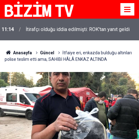
11:14
İtirafçı olduğu iddia edilmişti: ROK'tan yanıt geldi
Anasayfa
Güncel
İtfaiye eri, enkazda bulduğu altınları
polise teslim etti ama, SAHİBİ HÂLÂ ENKAZ ALTINDA