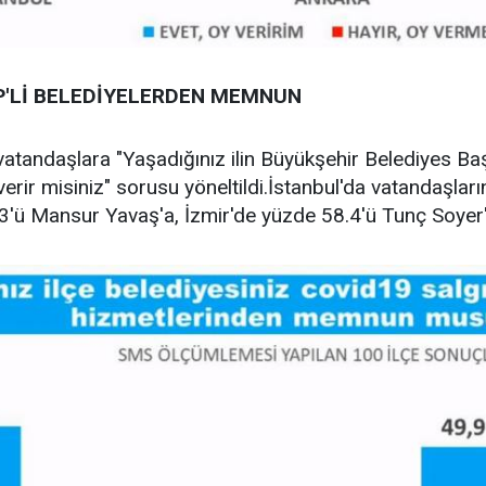
'Lİ BELEDİYELERDEN MEMNUN
vatandaşlara "Yaşadığınız ilin Büyükşehir Belediyes Ba
rir misiniz" sorusu yöneltildi.İstanbul'da vatandaşla
'ü Mansur Yavaş'a, İzmir'de yüzde 58.4'ü Tunç Soyer'e