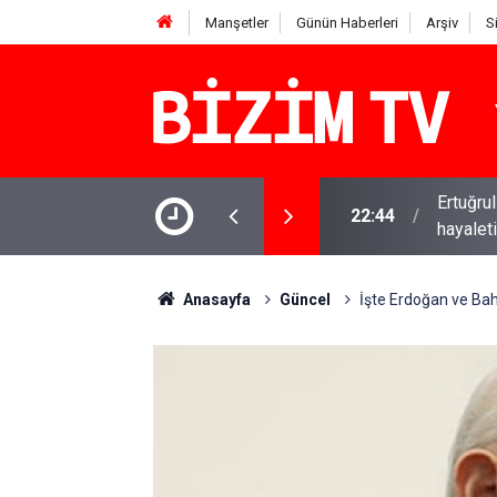
Manşetler
Günün Haberleri
Arşiv
S
deki bir “Dj Tavşan” operadaki Hitler
11:12
“İzmir'
Anasayfa
Güncel
İşte Erdoğan ve Bahç