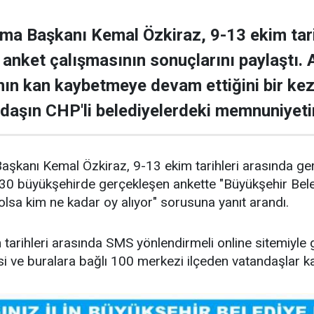
ma Başkanı Kemal Özkiraz, 9-13 ekim tari
n anket çalışmasının sonuçlarını paylaştı.
nın kan kaybetmeye devam ettiğini bir ke
daşın CHP'li belediyelerdeki memnuniyetin
şkanı Kemal Özkiraz, 9-13 ekim tarihleri arasında gerç
. 30 büyükşehirde gerçekleşen ankette "Büyükşehir Be
i olsa kim ne kadar oy alıyor" sorusuna yanıt arandı.
tarihleri arasında SMS yönlendirmeli online sitemiyle 
i ve buralara bağlı 100 merkezi ilçeden vatandaşlar kat