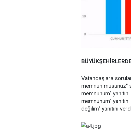
BÜYÜKŞEHİRLERDE
Vatandaşlara sorulan 
memnun musunuz" soru
memnunum" yanıtını v
memnunum" yanıtını v
değilim" yanıtını ver