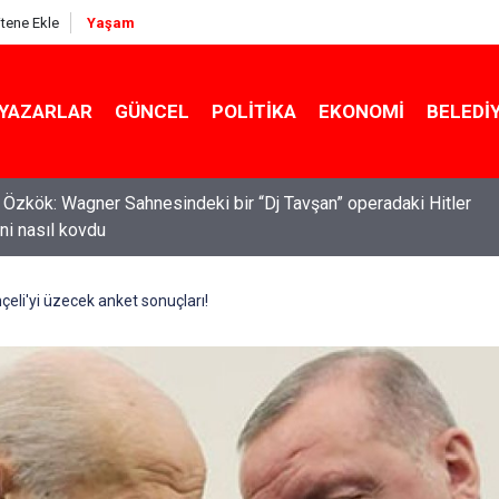
itene Ekle
Yaşam
YAZARLAR
GÜNCEL
POLITIKA
EKONOMI
BELEDI
de zeybek bilmeyen kalmasın” çağrısı 500 kişilik topluluğa dönüş
eli'yi üzecek anket sonuçları!