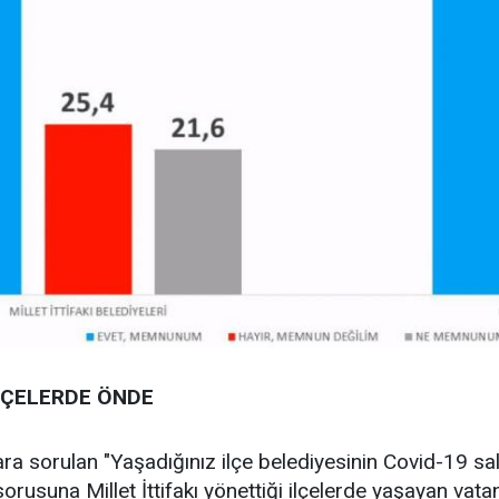
İLÇELERDE ÖNDE
ra sorulan "Yaşadığınız ilçe belediyesinin Covid-19 salgı
suna Millet İttifakı yönettiği ilçelerde yaşayan vatan