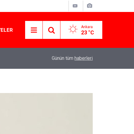
Ankara
YELER
23 °C
tü
11:09
Kira ve alışveriş yardımı 4 bin TL’ye yükseldi
Günün tüm
haberleri