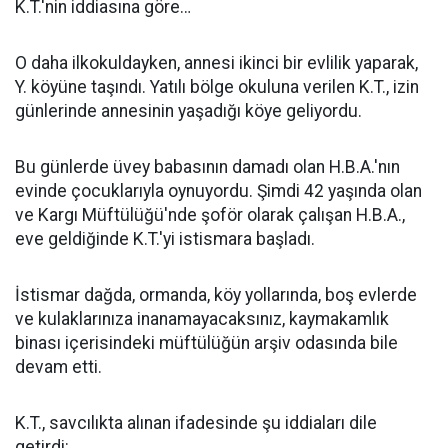
K.T.'nin iddiasına göre…
O daha ilkokuldayken, annesi ikinci bir evlilik yaparak,
Y. köyüne taşındı. Yatılı bölge okuluna verilen K.T., izin
günlerinde annesinin yaşadığı köye geliyordu.
Bu günlerde üvey babasının damadı olan H.B.A.'nın
evinde çocuklarıyla oynuyordu. Şimdi 42 yaşında olan
ve Kargı Müftülüğü'nde şoför olarak çalışan H.B.A.,
eve geldiğinde K.T.'yi istismara başladı.
İstismar dağda, ormanda, köy yollarında, boş evlerde
ve kulaklarınıza inanamayacaksınız, kaymakamlık
binası içerisindeki müftülüğün arşiv odasında bile
devam etti.
K.T., savcılıkta alınan ifadesinde şu iddiaları dile
getirdi: