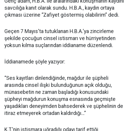
Genç adam, H.B.A. ile aralarındaki konuşmanın kaydını
savcılığa kanıt olarak sundu. H.B.A., kaydın ortaya
çıkması üzerine “Zafiyet göstermiş olabilirim” dedi.
Geçen 7 Mayıs'ta tutuklanan H.B.A.'ya zincirleme
şekilde çocuğun cinsel istismarı ve hürriyetinden
yoksun kılma suçlarından iddianame düzenlendi.
İddianamede şöyle yazıyor:
“Ses kayıtları dinlendiğinde, mağdur ile şüpheli
arasında cinsel ilişki bulunduğunun açık olduğu,
münasebetin ne zaman başladığı konusundaki
şüpheyi mağdurun konuşma esnasında geçmişte
yaşadıkları deneyimden bahsederek ve şüphelinin de
itiraz etmeyerek ortadan kaldırdığı…”
K.T.'nin istismara uğradığı odayı tarif ettiği