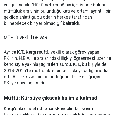
vurgulanarak, “Hükümet konağının içerisinde bulunan
müftülük arşivinin bulunduğu katı ve ortamı ayrıntılı bir
şekilde anlattığı, bu odanın herkes tarafından
bilinebilecek bir yer olmadığı” belirtildi.
MÜFTÜ VEKİLİ DE VAR
Ayrıca K.T., Kargı müftü vekili olarak görev yapan
F.K.'nin, H.B.A. ile aralarındaki ilişkiyi öğrenmesi üzerine
kendisiyle yakınlaştığını ileri sürdü. K.T., bu kişiyle de
2014-2015'te müftülükte cinsel ilişki yaşadığını iddia
etti. Ancak rızasının bulunduğunu ifade ettiği için
F.K.'ye dava açılmadı.
Müftü: Kürsüye çıkacak halimiz kalmadı
Kargı'daki cinsel istismar skandalından sonra
kaymakamlıkça idari soruşturma açıldı. Bu çerçevede