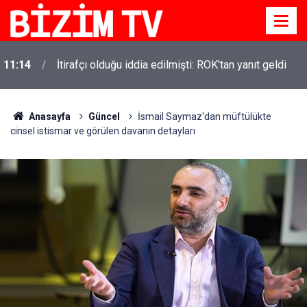
11:14
İtirafçı olduğu iddia edilmişti: ROK'tan yanıt geldi
11:10
Yusuf Tekin açıkladı: YKS değişecek mi?
Anasayfa
Güncel
İsmail Saymaz'dan müftülükte
cinsel istismar ve görülen davanın detayları