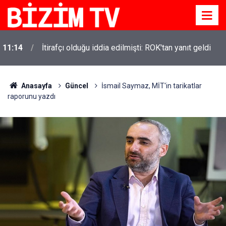
11:10
Yusuf Tekin açıkladı: YKS değişecek mi?
Anasayfa
Güncel
İsmail Saymaz, MİT'in tarikatlar
raporunu yazdı