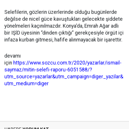
Selefilerin, gözlerin üzerlerinde olduğu bugünlerde
değilse de nicel güce kavuştukları gelecekte şiddete
yönelmeleri kaçınılmazdır. Konya'da, Emrah Ağar adlı
bir IŞİD üyesinin “dinden çıktığı” gerekçesiyle örgüt içi
infaza kurban gitmesi, hafife alınmayacak bir işarettir.
devamı
için
https://www.sozcu.com.tr/2020/yazarlar/ismail-
saymaz/mitin-selefi-raporu-6051588/?
utm_source=yazarlar&utm_campaign=diger_yazilar&
utm_medium=diger