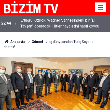
Ertuğrul Özkök: Wagner Sahnesindeki bir “Dj
22:44
Tavşan” operadaki Hitler hayaletini nasıl kovdu
Anasayfa
Güncel
İş dünyasından Tunç Soyer’e
destek!