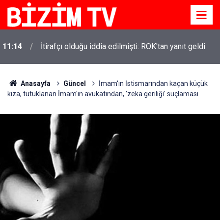
11:14
İtirafçı olduğu iddia edilmişti: ROK'tan yanıt geldi
Anasayfa
Güncel
İmam'ın İstismarından kaçan küçük
kıza, tutuklanan İmam'ın avukatından, 'zeka geriliği' suçlaması