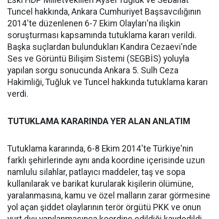
Eski HDP Milletvekilleri Aysel Tuğluk ve Sebahat
Tuncel hakkında, Ankara Cumhuriyet Başsavcılığının
2014'te düzenlenen 6-7 Ekim Olayları'na ilişkin
soruşturması kapsamında tutuklama kararı verildi.
Başka suçlardan bulundukları Kandıra Cezaevi'nde
Ses ve Görüntü Bilişim Sistemi (SEGBİS) yoluyla
yapılan sorgu sonucunda Ankara 5. Sulh Ceza
Hakimliği, Tuğluk ve Tuncel hakkında tutuklama kararı
verdi.
TUTUKLAMA KARARINDA YER ALAN ANLATIM
Tutuklama kararında, 6-8 Ekim 2014'te Türkiye'nin
farklı şehirlerinde aynı anda koordine içerisinde uzun
namlulu silahlar, patlayıcı maddeler, taş ve sopa
kullanılarak ve barikat kurularak kişilerin ölümüne,
yaralanmasına, kamu ve özel malların zarar görmesine
yol açan şiddet olaylarının terör örgütü PKK ve onun