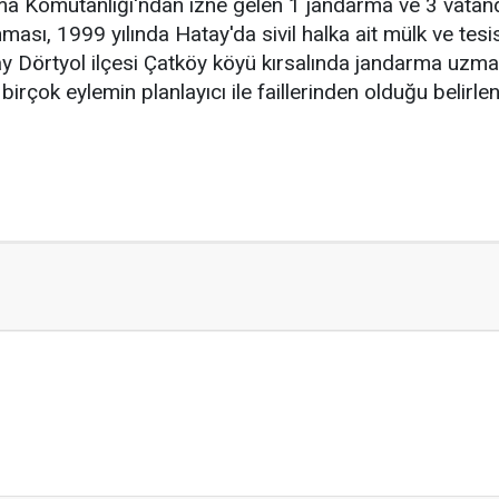
a Komutanlığı'ndan izne gelen 1 jandarma ve 3 vatanda
ası, 1999 yılında Hatay'da sivil halka ait mülk ve tesi
y Dörtyol ilçesi Çatköy köyü kırsalında jandarma uzman
n birçok eylemin planlayıcı ile faillerinden olduğu belirlen