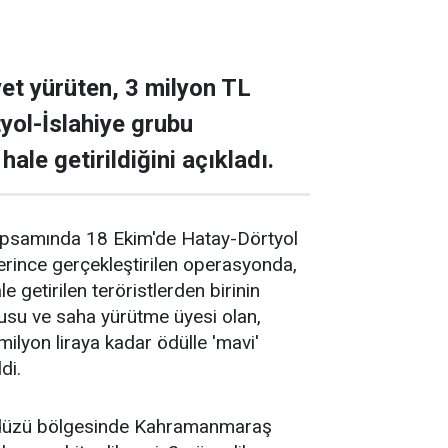
yet yürüten, 3 milyon TL
yol-İslahiye grubu
ale getirildiğini açıkladı.
kapsamında 18 Ekim'de Hatay-Dörtyol
erince gerçekleştirilen operasyonda,
hale getirilen teröristlerden birinin
su ve saha yürütme üyesi olan,
ilyon liraya kadar ödülle 'mavi'
di.
oncadüzü bölgesinde Kahramanmaraş