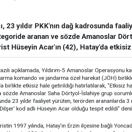
ğı, 23 yıldır PKK'nın dağ kadrosunda faali
ategoride aranan ve sözde Amanoslar Dört
st Hüseyin Acar'ın (42), Hatay'da etkisiz h
 yazılı açıklamada, Yıldırım-5 Amanoslar Operasyonu 
andarma komando ve jandarma özel harekat (JÖH) birlikl
la birlikte etkisiz hale getirildiği hatırlatılarak, "Etkisiz 
a sözde Amanoslar Saha Dörtyol-İslahiye grup sorumlu
da 23 yıldır faaliyet yürüten, terörden arananlarda 3 m
Dilşer' kod adlı Hüseyin Acar olduğu tespit edildi" denil
röristin 1997 yılında, Hatay'ın Erzin ilçesine bağlı Y