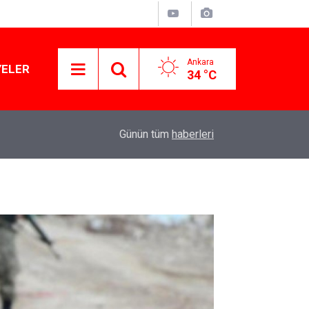
Ankara
YELER
34 °C
11:03
Lüks yok, şatafat yok: YENİ Parti kapılarını açtı
Günün tüm
haberleri