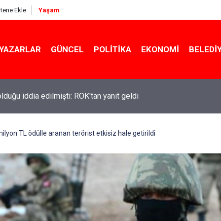
itene Ekle
Yaşam
YAZARLAR
GÜNCEL
POLITIKA
EKONOMI
BELEDI
 olduğu iddia edilmişti: ROK'tan yanıt geldi
ekin açıkladı: YKS değişecek mi?
 milyon TL ödülle aranan terörist etkisiz hale getirildi