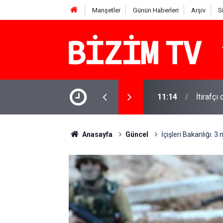
Manşetler
Günün Haberleri
Arşiv
S
11:14
İtirafçı
11:10
Yusuf T
Anasayfa
Güncel
İçişleri Bakanlığı: 3