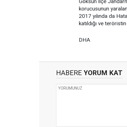
Göksun İlçe Jandarm
korucusunun yaralanm
2017 yılında da Hata
katıldığı ve teröristi
DHA
HABERE
YORUM KAT