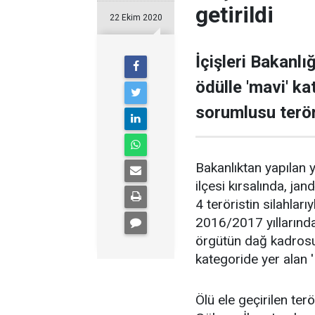
getirildi
22 Ekim 2020
İçişleri Bakanlı
ödülle 'mavi' k
sorumlusu teröri
Bakanlıktan yapılan
ilçesi kırsalında, j
4 teröristin silahlarıy
2016/2017 yıllarınd
örgütün dağ kadrosun
kategoride yer alan '
Ölü ele geçirilen te