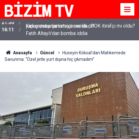
Kirli çamaşırlar ortaya serildi... ROK itirafçı mı oldu?
16:11
Fatih Altaylı'dan bomba iddia
Anasayfa
Güncel
Hüseyin Köksal’dan Mahkemede
Savunma: “Özel jetle yurt dışına hiç çıkmadım”