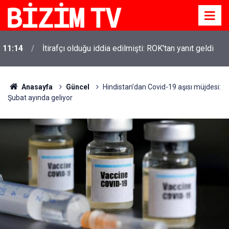
11:14
İtirafçı olduğu iddia edilmişti: ROK'tan yanıt geldi
Anasayfa
Güncel
Hindistan’dan Covid-19 aşısı müjdesi:
Şubat ayında geliyor