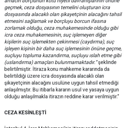
amacın borçlunun kötü niyetli davranışlarının önüne
geçmek, ceza dosyasının temelini oluşturan icra
dosyasında alacaklı olan şikayetçinin alacağını tahsil
etmesini sağlamak ve borçluyu borcun ifasına
zorlamak olduğu, ceza muhakemesinde olduğu gibi
icra ceza muhakemesinin, suç işlemeyen diğer
kişilerin suç işlemekten çekinmesi (caydırma), suç
işleyen kişinin bir daha suç işlemesinin önüne geçme,
suçluyu topluma kazandırma, suçluyu ıslah etme gibi
(uslandırma) amaçları bulunmamaktadır.”
şeklinde
belirtilmiştir. İtiraza konu mahkeme kararında da
belirtildiği üzere icra dosyasında alacaklı olan
şikayetçinin alacağını usulüne uygun tahsil etmediği
anlaşılmıştır. Bu itibarla kararın usul ve yasaya uygun
olduğu anlaşılmakla itirazın reddine karar verilmiştir.”
CEZA KESİNLEŞTİ