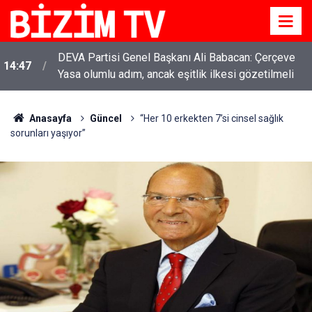
DEVA Partisi Genel Başkanı Ali Babacan: Çerçeve
14:47
Yasa olumlu adım, ancak eşitlik ilkesi gözetilmeli
YENİ Parti Genel Başkanı Özgür Özel: “Şehit
11:51
ailelerinin, gazilerin yanına varamayacağımız,
gözüne bakamayacağımız işlerin içinde olmayız”
Anasayfa
Güncel
“Her 10 erkekten 7’si cinsel sağlık
sorunları yaşıyor”