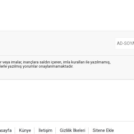
 veya imalar, inançlara saldırı içeren, imla kuralları ile yazılmamış,
flerle yazılmış yorumlar onaylanmamaktadır.
asayfa
Künye
İletişim
Gizlilik İlkeleri
Sitene Ekle