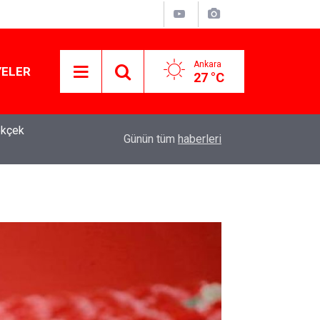
Ankara
YELER
27 °C
ökçek
10:58
Kanlı saldırıların ardından okullarda yeni dönem 
Günün tüm
haberleri