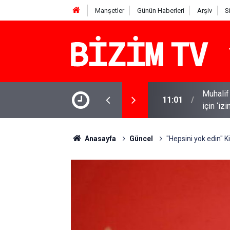
Manşetler
Günün Haberleri
Arşiv
S
Muhalif 
kip husumetlilerini kovaladı
11:01
için ‘iz
Anasayfa
Güncel
"Hepsini yok edin" 