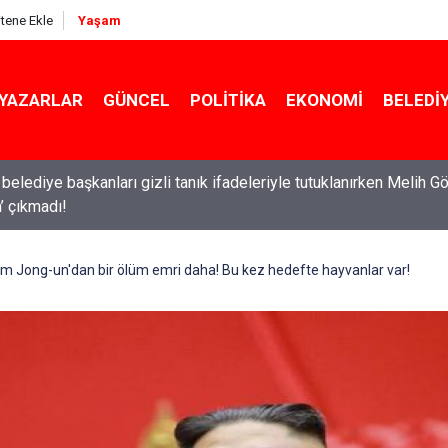
itene Ekle
Yaşam
YAZARLAR
GÜNCEL
POLITIKA
EKONOMI
BELEDI
belediye başkanları gizli tanık ifadeleriyle tutuklanırken Melih G
in’ çıkmadı!
Kim Jong-un'dan bir ölüm emri daha! Bu kez hedefte hayvanlar var!