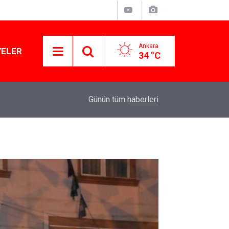
Ankara
YELER
34 °C
11:03
Lüks yok, şatafat yok: YENİ Parti kapılarını açtı
Günün tüm
haberleri