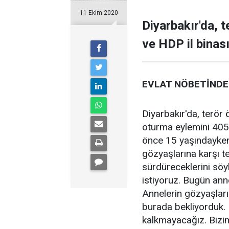
11 Ekim 2020
Diyarbakır'da, 
ve HDP il binas
EVLAT NÖBETİNDEK
Diyarbakır'da, terör
oturma eylemini 405'i
önce 15 yaşındayken 
gözyaşlarına karşı te
sürdüreceklerini söyl
istiyoruz. Bugün ann
Annelerin gözyaşları
burada bekliyorduk. 
kalkmayacağız. Bizim