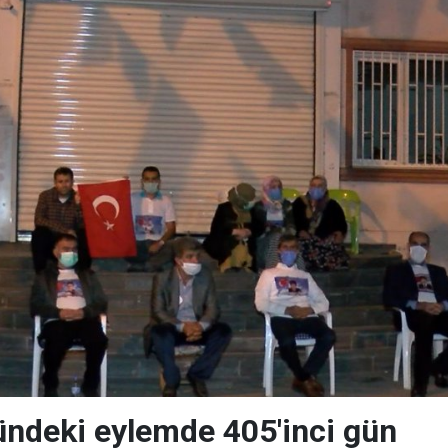
ndeki eylemde 405'inci gün