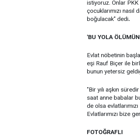
istiyoruz. Onlar PKK
çocuklarımızı nasıl 
boğulacak" dedi
.
'BU YOLA ÖLÜMÜN
Evlat nöbetinin başl
eşi Rauf Biçer ile bi
bunun yetersiz geldiğ
"Bir yılı aşkın süred
saat anne babalar b
de olsa evlatlarımızı
Evlatlarımızı bize g
FOTOĞRAFLI