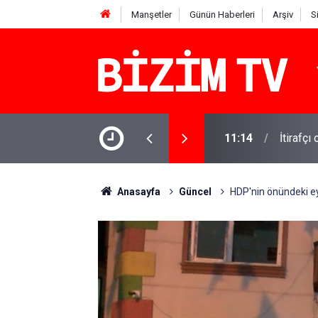
Manşetler
Günün Haberleri
Arşiv
S
OK'tan yanıt geldi
11:10
Yusuf T
Anasayfa
Güncel
HDP'nin önündeki e