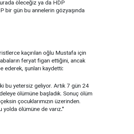
 burada öleceğiz ya da HDP
DP bir gün bu annelerin gözyaşında
stlerce kaçırılan oğlu Mustafa için
baların feryat figan ettiğini, ancak
de ederek, şunları kaydetti
:
ki bu yetersiz geliyor. Artık 7 gün 24
adeleye ölümüne başladık. Sonuç ölüm
i çeksin çocuklarımızın üzerinden.
bu yolda ölümüne de varız
."