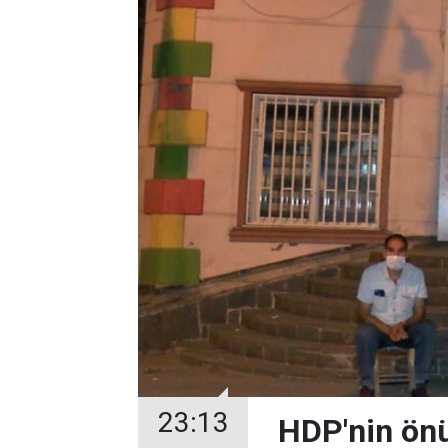
23:13
HDP'nin önü