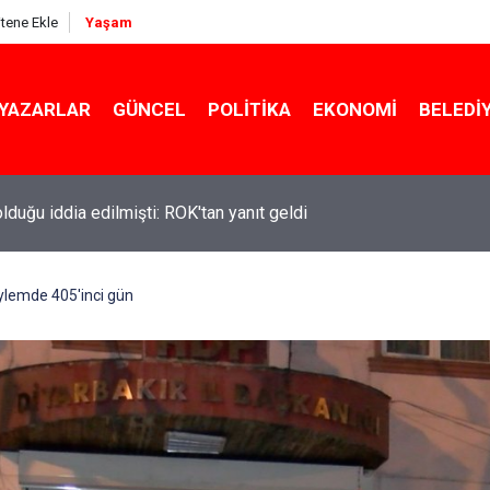
itene Ekle
Yaşam
YAZARLAR
GÜNCEL
POLITIKA
EKONOMI
BELEDI
ekin açıkladı: YKS değişecek mi?
ylemde 405'inci gün