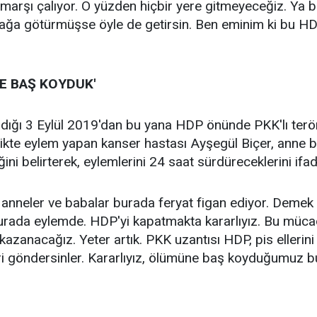
 marşı çalıyor. O yüzden hiçbir yere gitmeyeceğiz. Ya
dağa götürmüşse öyle de getirsin. Ben eminim ki bu H
E BAŞ KOYDUK'
adığı 3 Eylül 2019'dan bu yana HDP önünde PKK'lı teröri
rlikte eylem yapan kanser hastası Ayşegül Biçer, anne ba
ini belirterek, eylemlerini 24 saat sürdüreceklerini ifa
ir anneler ve babalar burada feryat figan ediyor. Demek 
urada eylemde. HDP'yi kapatmakta kararlıyız. Bu müc
 kazanacağız. Yeter artık. PKK uzantısı HDP, pis ellerin
eri göndersinler. Kararlıyız, ölümüne baş koyduğumuz 