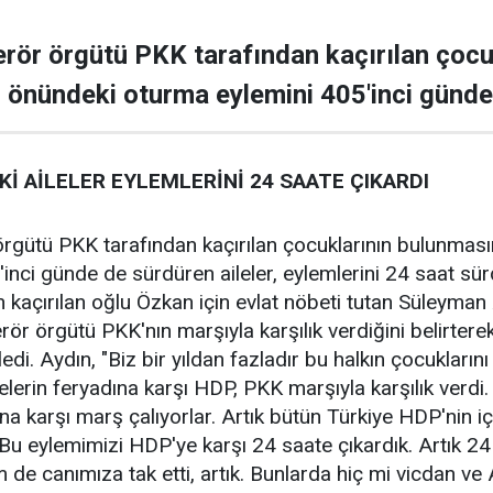
terör örgütü PKK tarafından kaçırılan çoc
ı önündeki oturma eylemini 405'inci günde.
İ AİLELER EYLEMLERİNİ 24 SAATE ÇIKARDI
 örgütü PKK tarafından kaçırılan çocuklarının bulunması
nci günde de sürdüren aileler, eylemlerini 24 saat sürd
kaçırılan oğlu Özkan için evlat nöbeti tutan Süleyman
rör örgütü PKK'nın marşıyla karşılık verdiğini belirtere
edi. Aydın, "Biz bir yıldan fazladır bu halkın çocukların
elerin feryadına karşı HDP, PKK marşıyla karşılık verdi.
na karşı marş çalıyorlar. Artık bütün Türkiye HDP'nin
Bu eylemimizi HDP'ye karşı 24 saate çıkardık. Artık 
 de canımıza tak etti, artık. Bunlarda hiç mi vicdan ve