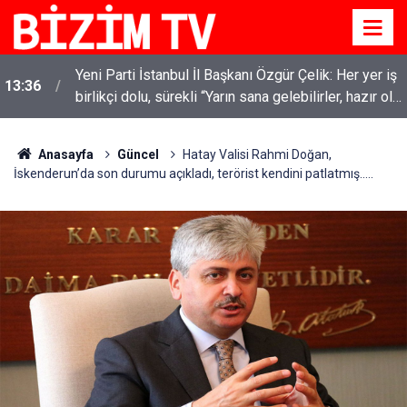
Yeni Parti İstanbul İl Başkanı Özgür Çelik: Her yer iş
13:36
birlikçi dolu, sürekli “Yarın sana gelebilirler, hazır ol”
telefonları geliyor
Anasayfa
Güncel
Hatay Valisi Rahmi Doğan,
İskenderun’da son durumu açıkladı, terörist kendini patlatmış.....