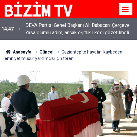
YENİ Parti Genel Başkanı Özgür Özel: “Şehit
11:51
ailelerinin, gazilerin yanına varamayacağımız,
gözüne bakamayacağımız işlerin içinde olmayız”
Anasayfa
Güncel
Gaziantep'te hayatını kaybeden
emniyet müdür yardımcısı için tören