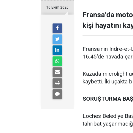
10 Ekim 2020
Fransa’da motor
kişi hayatını kay
Fransa'nın Indre-et-
16.45'de havada çarp
Kazada microlight uç
kaybetti. İki uçakta
SORUŞTURMA BAŞ
Loches Belediye Başk
tahribat yaşanmadığı