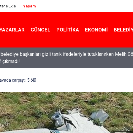
itene Ekle
Yaşam
YAZARLAR
GÜNCEL
POLITIKA
EKONOMI
BELEDI
belediye başkanları gizli tanık ifadeleriyle tutuklanırken Melih G
in’ çıkmadı!
ldırıların ardından okullarda yeni dönem başlıyor!
avada çarpıştı: 5 ölü