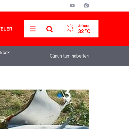
Ankara
YELER
32 °C
ökçek
10:56
YSK'dan YENİ Parti kararı: 15 yıllık temsilci geri
Günün tüm
haberleri