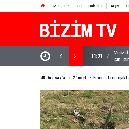
Manşetler
Günün Haberleri
Arşiv
S
Muhalif 
11:01
için ‘iz
10:58
Kanlı sa
Anasayfa
Güncel
Fransa’da iki uçak h