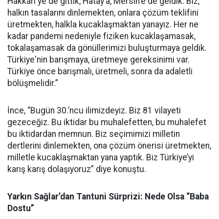
Hakkari'ye de gittik, Hatay’a, Mersin'e de geldik. Biz,
halkın tasalarını dinlemekten, onlara çözüm teklifini
üretmekten, halkla kucaklaşmaktan yanayız. Her ne
kadar pandemi nedeniyle fiziken kucaklaşamasak,
tokalaşamasak da gönüllerimizi buluşturmaya geldik.
Türkiye'nin barışmaya, üretmeye gereksinimi var.
Türkiye önce barışmalı, üretmeli, sonra da adaletli
bölüşmelidir.”
İnce, “Bugün 30.’ncu ilimizdeyiz. Biz 81 vilayeti
gezeceğiz. Bu iktidar bu muhalefetten, bu muhalefet
bu iktidardan memnun. Biz seçimimizi milletin
dertlerini dinlemekten, ona çözüm önerisi üretmekten,
milletle kucaklaşmaktan yana yaptık. Biz Türkiye’yi
karış karış dolaşıyoruz” diye konuştu.
Yarkın Sağlar’dan Tantuni Sürprizi: Nede Olsa “Baba
Dostu”