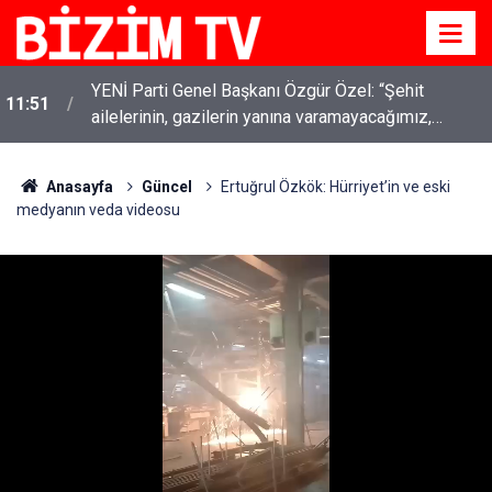
YENİ Parti Genel Başkanı Özgür Özel: “Şehit
11:51
ailelerinin, gazilerin yanına varamayacağımız,
gözüne bakamayacağımız işlerin içinde olmayız”
Anasayfa
Güncel
Ertuğrul Özkök: Hürriyet’in ve eski
medyanın veda videosu