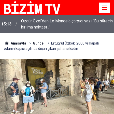
Özgür Özel'den Le Monde'a çarpıcı yazı: 'Bu sürecin
15:13
kırılma noktası...'
Anasayfa
Güncel
Ertuğrul Özkök: 2000 yıl kapalı
odanın kapısı açılınca dışarı çıkan şahane kadın