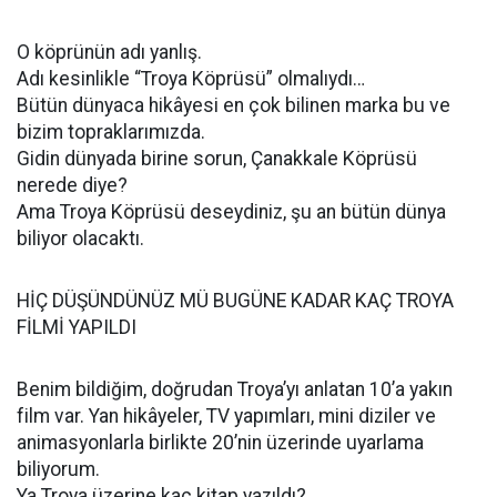
O köprünün adı yanlış.
Adı kesinlikle “Troya Köprüsü” olmalıydı…
Bütün dünyaca hikâyesi en çok bilinen marka bu ve
bizim topraklarımızda.
Gidin dünyada birine sorun, Çanakkale Köprüsü
nerede diye?
Ama Troya Köprüsü deseydiniz, şu an bütün dünya
biliyor olacaktı.
HİÇ DÜŞÜNDÜNÜZ MÜ BUGÜNE KADAR KAÇ TROYA
FİLMİ YAPILDI
Benim bildiğim, doğrudan Troya’yı anlatan 10’a yakın
film var. Yan hikâyeler, TV yapımları, mini diziler ve
animasyonlarla birlikte 20’nin üzerinde uyarlama
biliyorum.
Ya Troya üzerine kaç kitap yazıldı?